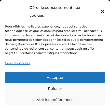
Tel. (+33) 04 96 12 50 00
Gérer le consentement aux
Fax. (+33) 04 91 47 80 65
cookies
Mail.
contact@allios.fr
Pour offrir les meilleures expériences, nous utilisons des
technologies telles que les cookies pour stocker et/ou accéder aux
informations des appareils. Le fait de consentir à ces technologies
nous permettra de traiter des données telles que le comportement
de navigation ou les ID uniques sur ce site. Le fait de ne pas
consentir ou de retirer son consentement peut avoir un effet
négatif sur certaines caractéristiques et fonctions.
FABRICATION FRANÇAISE
Gérer les services
Accepter
Refuser
Voir les préférences
2022 – Tous droits réservés