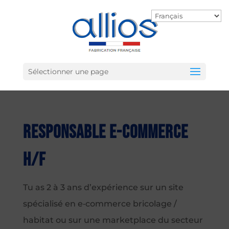
Sélectionner une page
Responsable e-commerce
H/F
Tu as 2 à 3 ans d’expérience sur un site
spécialisé en e‑commerce bricolage /
habitat ou sur une marketplace du secteur