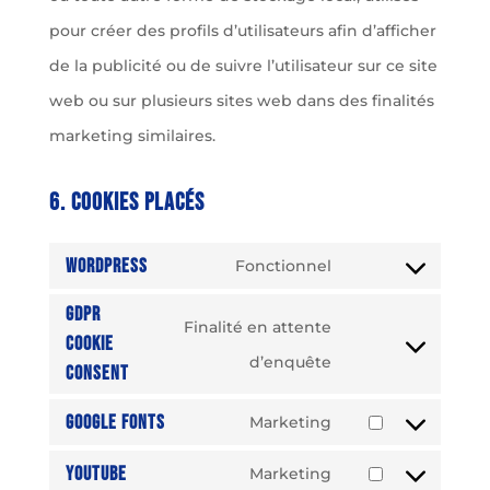
pour créer des profils d’utilisateurs afin d’afficher
de la publicité ou de suivre l’utilisateur sur ce site
web ou sur plusieurs sites web dans des finalités
marketing similaires.
6. Cookies placés
WordPress
Fonctionnel
Consent
GDPR
to
Finalité en attente
Cookie
service
Consent
d’enquête
Consent
wordpress
to
Google Fonts
Marketing
service
Consent
gdpr-
YouTube
Marketing
to