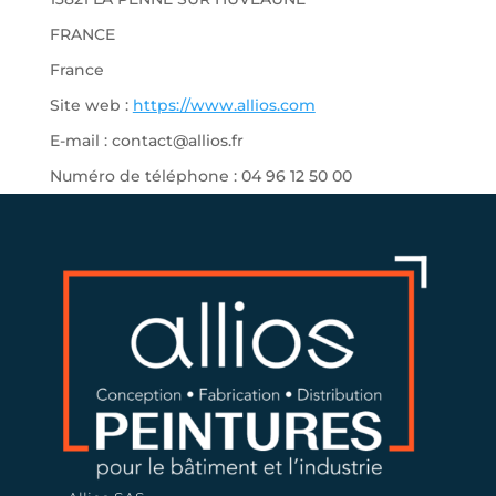
FRANCE
France
Site web :
https://www.allios.com
E-mail :
contact@
allios.fr
Numéro de téléphone : 04 96 12 50 00