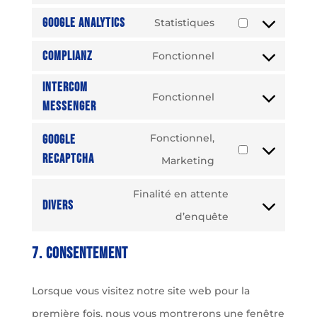
Consent
cookie-
service
Google Analytics
Statistiques
to
consent
Consent
google-
service
Complianz
Fonctionnel
to
fonts
Consent
youtube
service
Intercom
to
Fonctionnel
google-
Messenger
Consent
service
analytics
to
complianz
Fonctionnel,
Google
service
reCAPTCHA
Consent
Marketing
intercom-
to
Finalité en attente
messenger
Divers
service
Consent
d’enquête
google-
to
7. Consentement
recaptcha
service
divers
Lorsque vous visitez notre site web pour la
première fois, nous vous montrerons une fenêtre