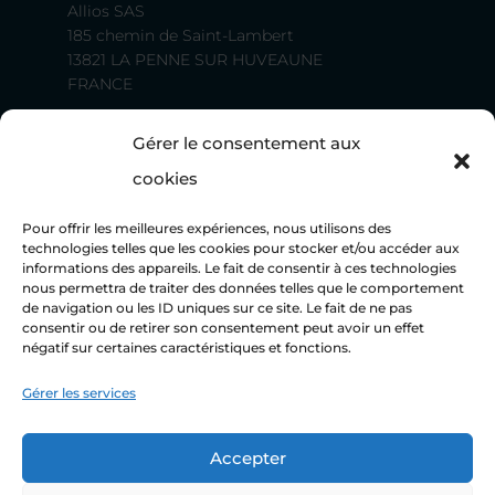
Allios SAS
185 chemin de Saint-Lambert
13821 LA PENNE SUR HUVEAUNE
FRANCE
Tel. (+33) 04 96 12 50 00
Gérer le consentement aux
Fax. (+33) 04 91 47 80 65
Mail.
contact@allios.fr
cookies
Pour offrir les meilleures expériences, nous utilisons des
technologies telles que les cookies pour stocker et/ou accéder aux
informations des appareils. Le fait de consentir à ces technologies
nous permettra de traiter des données telles que le comportement
de navigation ou les ID uniques sur ce site. Le fait de ne pas
consentir ou de retirer son consentement peut avoir un effet
négatif sur certaines caractéristiques et fonctions.
FABRICATION FRANÇAISE
Gérer les services
Accepter