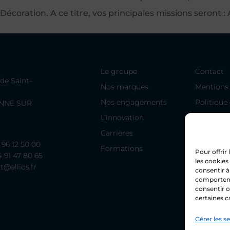
écoration. A ce titre, vos principales missions seront : 
Le groupe
Contact
de Saint-
Nos marques
Mentions 
Nos engagements
Politique
ENNE SUR
L’innovation
Carrières
4 96 12 50 00
Formations
Pour offrir
4 91 47 80 65
les cookies
t@allios.fr
consentir à
comportemen
consentir o
certaines c
Gérer les s