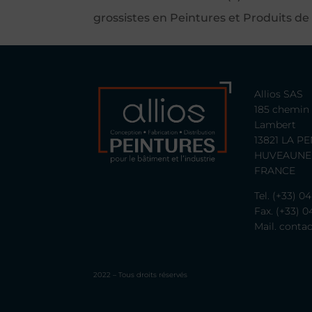
grossistes en Peintures et Produits de D
Allios SAS
185 chemin 
Lambert
13821 LA P
HUVEAUNE
FRANCE
Tel. (+33) 0
Fax. (+33) 0
Mail.
contac
2022 – Tous droits réservés