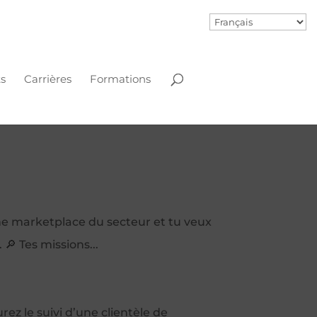
s
Carrières
Formations
une marketplace du secteur et tu veux
🔎 Tes missions...
rez le suivi d’une clientèle de