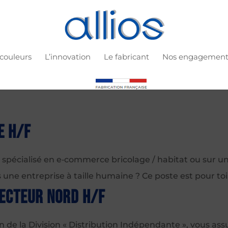
 couleurs
L’innovation
Le fabricant
Nos engagement
e H/F
te spécialisé en e‑commerce bricolage / habitat ou sur 
ne entreprise à taille humaine ? Ce poste est pour toi. 
Secteur Nord H/F
on de la Division « Distribution Indépendante », vous assu