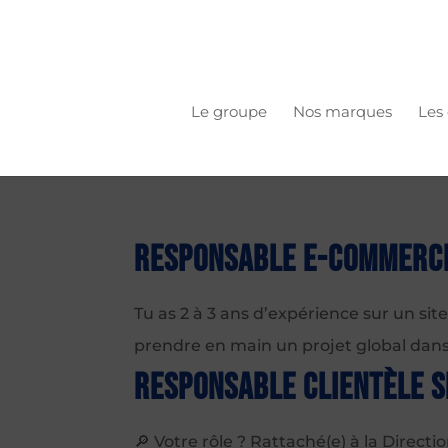
Le groupe
Nos marques
Les
Responsable e-commerc
Tu as 2 à 3 ans d’expérience sur un si
prendre en main un projet global dans u
Responsable Clientèle 
🔎 Votre rôle ? Rattaché(e) à la Directi