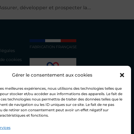
Assurer, développer et prospecter la...
FABRICATION FRANÇAISE
légales
 de cookies
Gérer le consentement aux cookies
 les meilleures expériences, nous utilisons des technologies telles que
 pour stocker et/ou accéder aux informations des appareils. Le fait de
 ces technologies nous permettra de traiter des données telles que le
t de navigation ou les ID uniques sur ce site. Le fait de ne pas
u de retirer son consentement peut avoir un effet négatif sur
aractéristiques et fonctions.
ervices